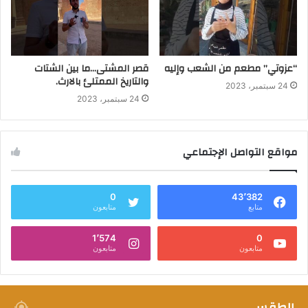
“عزوتي” مطعم من الشعب وإليه
قصر المشتى…ما بين الشتات
والتاريخ الممتلئ بالارث.
24 سبتمبر، 2023
24 سبتمبر، 2023
مواقع التواصل الإجتماعي
0
43٬382
متابع
متابعون
1٬574
0
متابعون
متابعون
الطقس