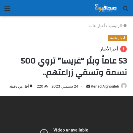
بحث
الق
عن
الرئيسية
/
أخبار عامة
أخبار عامة
أخر الأخبار
53 عاماً وبئر “غريسا” تروي 500
نسمة وتسقي زراعتهم..
أرسل
Renad Alghouleh
24 سبتمبر، 2023
220
أقل من دقيقة
بريدا
إلكترونيا