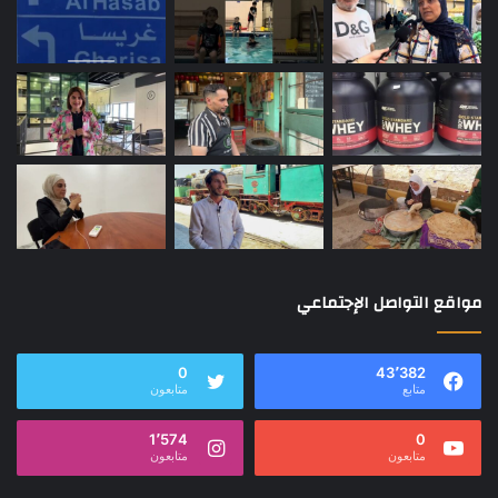
مواقع التواصل الإجتماعي
0
43٬382
متابع
متابعون
1٬574
0
متابعون
متابعون